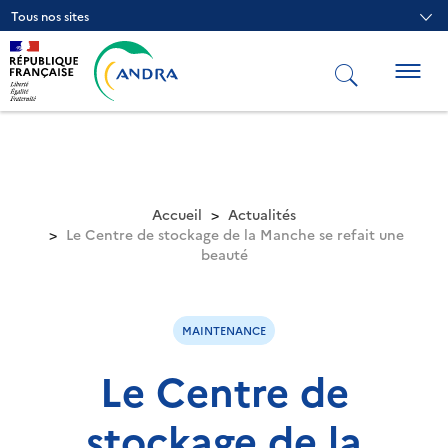
Aller
Tous nos sites
au
contenu
principal
Togg
navig
Accueil
Actualités
Le Centre de stockage de la Manche se refait une
beauté
MAINTENANCE
Le Centre de
stockage de la