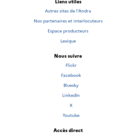
Liens utiles
Autres sites de l'Andra
Nos partenaires et interlocuteurs
Espace producteurs
Lexique
Nous suivre
Nous
Flickr
suivre
Nous
Facebook
sur
suivre
Nous
Bluesky
sur
suivre
Nous
LinkedIn
sur
suivre
Nous
X
sur
suivre
Nous
Youtube
sur
suivre
sur
Accès direct