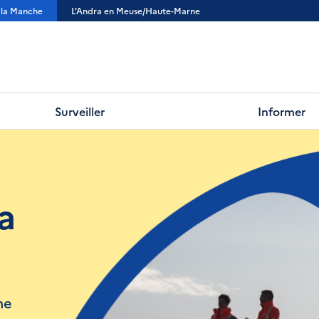
 la Manche
L’Andra en Meuse/Haute-Marne
Surveiller
Informer
a
he