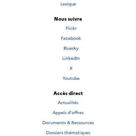
Lexique
Nous suivre
Nous
Flickr
suivre
Nous
Facebook
sur
suivre
Nous
Bluesky
sur
suivre
Nous
LinkedIn
sur
suivre
Nous
X
sur
suivre
Nous
Youtube
sur
suivre
sur
Accès direct
Actualités
Appels d'offres
Documents & Ressources
Dossiers thématiques